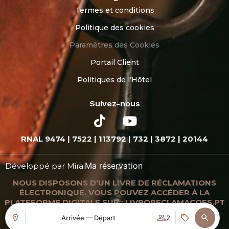
Termes et conditions
Politique des cookies
Paramètres des Cookies
Portail Client
Politiques de l’Hôtel
Suivez-nous
RNAL 9474 | 7522 | 113792 | 732 | 3872 | 20144
Ma réservation
Développé par
Mirai
NOUS DISPOSONS D’UN LIVRE DE RÉCLAMATIONS
ÉLECTRONIQUE. VOUS POUVEZ ACCÉDER À LA
PLATEFORME DIGITALE SUR : LIVRORECLAMACOES.PT
Arrivée — Départ
2