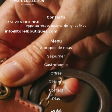
Contacts
+351 226 001 966
Appel au réseau national de lignes fixes
info@torelboutiques.com
Menu
À propos de nous
Séjourner
Gastronomie
Offres
Détente
Contact
Plus
Legal