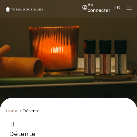
Se
FR
connecter
Home
>
Détente
Détente