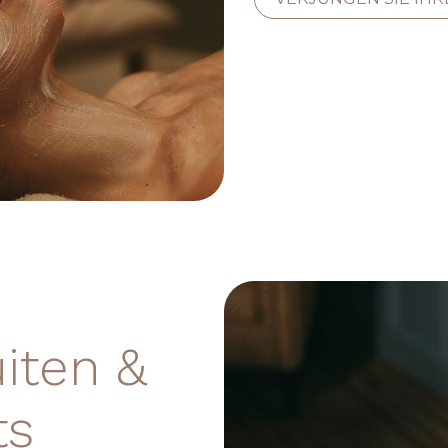
uiten &
ts