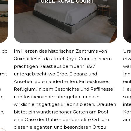
TOREL ROYAL COURT
a do
Im Herzen des historischen Zentrums von
Urs
r
Guimarães ist das Torel Royal Court in einem
erz
prächtigen Palast aus dem Jahr 1827
wäh
 mit
untergebracht, wo Erbe, Eleganz und
Inn
Ansehen aufeinandertreffen. Ein exklusives
ein
e
Refugium, in dem Geschichte und Raffinesse
Hau
on,
nahtlos ineinander übergehen und ein
sor
wirklich einzigartiges Erlebnis bieten. Draußen
int
n,
bietet ein wunderschöner Garten am Pool
Kon
eine Oase der Ruhe – der perfekte Ort, um
anr
diesen eleganten und besonderen Ort zu