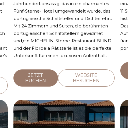
nd
Jahrhundert ansässig, das in ein charmantes
ein
t
Fünf-Sterne-Hotel umgewandelt wurde, das
11 
portugiesische Schriftsteller und Dichter ehrt.
his
Mit 24 Zimmern und Suiten, die berühmten
Das
rch
portugiesischen Schriftstellern gewidmet
Auf
sind,ein MICHELIN-Sterne-Restaurant BLIND
fra
ant
und der Florbela Pâtisserie ist es die perfekte
por
ke’s
Unterkunft für einen luxuriösen Aufenthalt.
JETZT
WEBSITE
BUCHEN
BESUCHEN