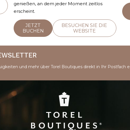
genießen, an dem jeder Moment zeitlos
erscheint.
JETZT
BESUCHEN SIE DIE
BUCHEN
WEBSITE
NEWSLETTER
igkeiten und mehr über Torel Boutiques direkt in Ihr Postfach er