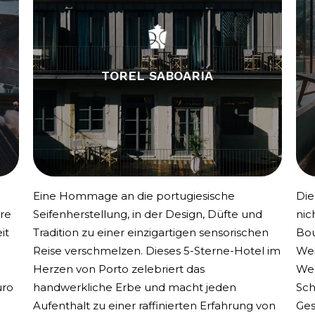
TOREL SABOARIA
Eine Hommage an die portugiesische
Die
re
Seifenherstellung, in der Design, Düfte und
nic
it
Tradition zu einer einzigartigen sensorischen
Bou
Reise verschmelzen. Dieses 5-Sterne-Hotel im
Wei
Herzen von Porto zelebriert das
Wel
uro
handwerkliche Erbe und macht jeden
Sch
Aufenthalt zu einer raffinierten Erfahrung von
Ges