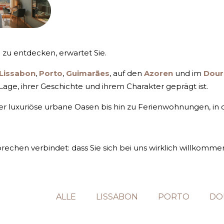
s
zu entdecken, erwartet Sie.
Lissabon
,
Porto
,
Guimarães
, auf den
Azoren
und im
Dour
r Lage, ihrer Geschichte und ihrem Charakter geprägt ist.
r luxuriöse urbane Oasen bis hin zu Ferienwohnungen, in d
echen verbindet: dass Sie sich bei uns wirklich willkommen
ALLE
LISSABON
PORTO
DO