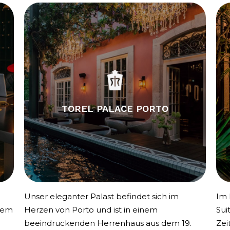
TOREL PALACE PORTO
Unser eleganter Palast befindet sich im
Im 
nem
Herzen von Porto und ist in einem
Sui
beeindruckenden Herrenhaus aus dem 19.
Zei