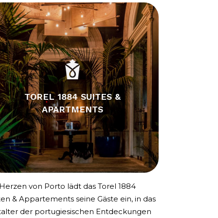
TOREL 1884 SUITES &
APARTMENTS
Herzen von Porto lädt das Torel 1884
ten & Appartements seine Gäste ein, in das
talter der portugiesischen Entdeckungen