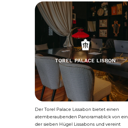
TOREL PALACE LISBON
Der Torel Palace Lissabon bietet einen
atemberaubenden Panoramablick von ei
der sieben Hügel Lissabons und vereint