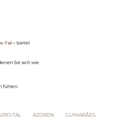
o-Tal
– bietet
enen Sie sich wie
 fühlen.
URO-TAL
AZOREN
GUIMARÃES