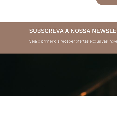
SUBSCREVA A NOSSA NEWSLE
Seja o primeiro a receber ofertas exclusivas, n
Torel Boutiques
é uma