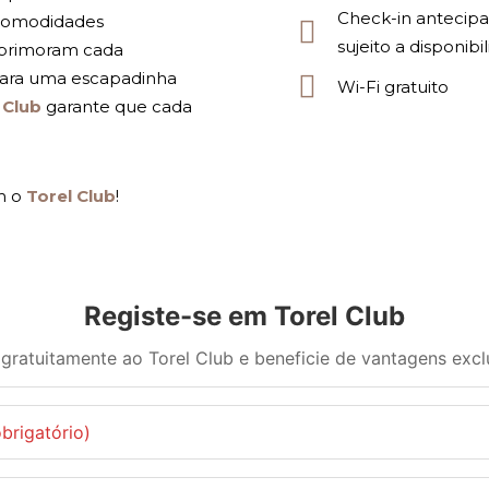
Check-in antecipa
é comodidades
sujeito a disponibi
aprimoram cada
para uma escapadinha
Wi-Fi gratuito
 Club
garante que cada
m o
Torel Club
!
Registe-se em Torel Club
 gratuitamente ao Torel Club e beneficie de vantagens excl
obrigatório)