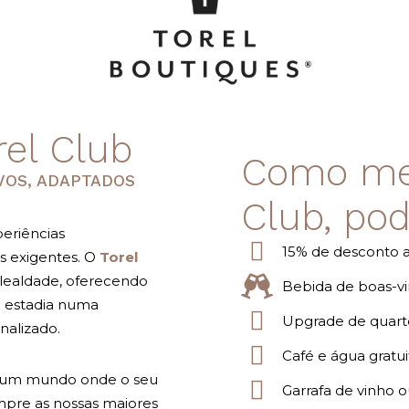
el Club
Como me
VOS, ADAPTADOS
Club, pod
periências
15% de desconto a
s exigentes. O
Torel
lealdade, oferecendo
Bebida de boas-v
a estadia numa
Upgrade de quarto 
nalizado.
Café e água gratui
 num mundo onde o seu
Garrafa de vinho
mpre as nossas maiores