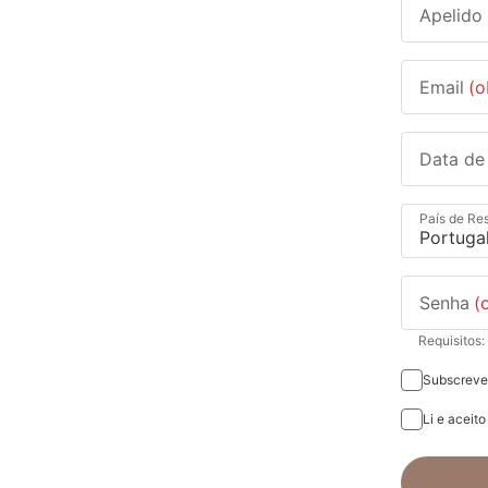
Apelido
Email
(o
Data de
País de Re
Senha
(
Requisitos:
Subscrever
Li e aceit