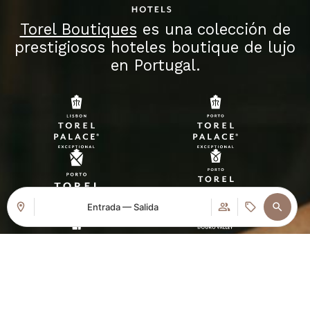
Torel Boutiques
es una colección de
prestigiosos hoteles boutique de lujo
en Portugal.
Entrada — Salida
Acceder / Registrarse
Dónde
Cuándo
Promoción
Gestiona tu reserva
Quién
Habitación 1