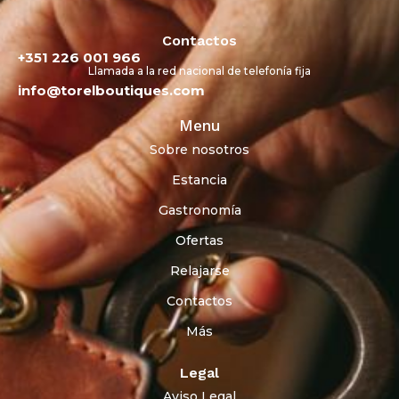
Contactos
+351 226 001 966
Llamada a la red nacional de telefonía fija
info@torelboutiques.com
Menu
Sobre nosotros
Estancia
Gastronomía
Ofertas
Relajarse
Contactos
Más
Legal
Aviso Legal